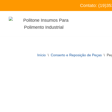
Contato:
(19)35
Pular
para
o
conteúdo
Início
\
Conserto e Reposição de Peças
\
Pe