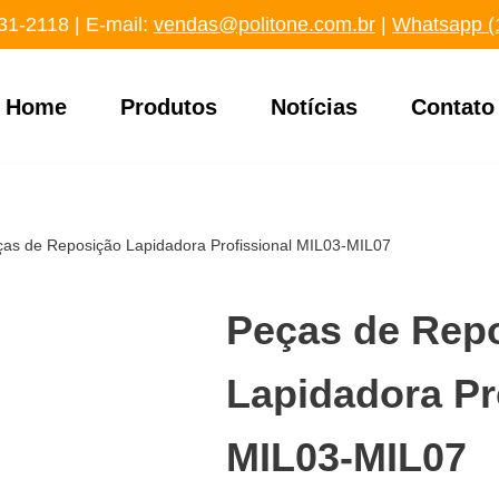
31-2118
‬ | E-mail:
vendas@politone.com.br
|
Whatsapp (
Home
Produtos
Notícias
Contato
ças de Reposição Lapidadora Profissional MIL03-MIL07
Peças de Rep
Lapidadora Pr
MIL03-MIL07