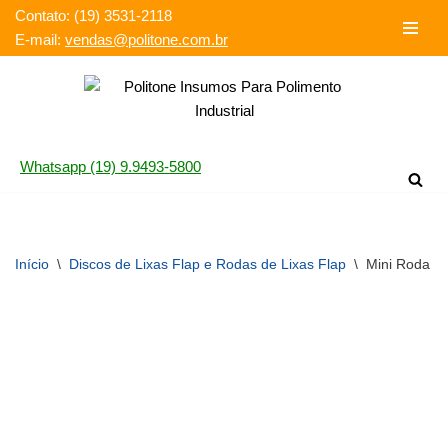
Contato: (19) 3531-2118‬
E-mail:
vendas@politone.com.br
Pular
para
o
conteúdo
Whatsapp (19) 9.9493-5800
Início
\
Discos de Lixas Flap e Rodas de Lixas Flap
\
Mini Roda d