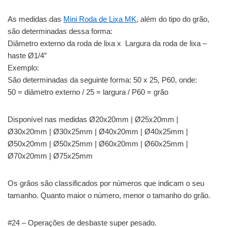
As medidas das
Mini Roda de Lixa MK
, além do tipo do grão,
são determinadas dessa forma:
Diâmetro externo da roda de lixa x Largura da roda de lixa –
haste Ø1/4″
Exemplo:
São determinadas da seguinte forma: 50 x 25, P60, onde:
50 = diâmetro externo / 25 = largura / P60 = grão
Disponível nas medidas Ø20x20mm | Ø25x20mm |
Ø30x20mm | Ø30x25mm | Ø40x20mm | Ø40x25mm |
Ø50x20mm | Ø50x25mm | Ø60x20mm | Ø60x25mm |
Ø70x20mm | Ø75x25mm
Os grãos são classificados por números que indicam o seu
tamanho. Quanto maior o número, menor o tamanho do grão.
#24 – Operações de desbaste super pesado.