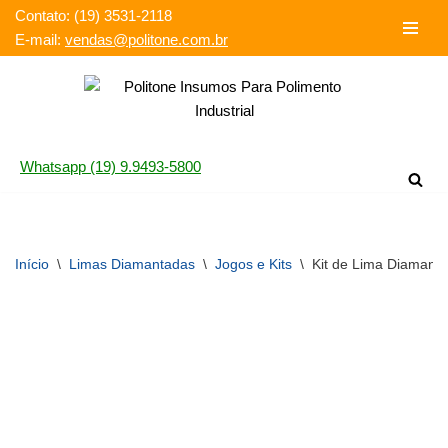
Contato: (19) 3531-2118‬
E-mail:
vendas@politone.com.br
Pular
para
o
conteúdo
Whatsapp (19) 9.9493-5800
Início
\
Limas Diamantadas
\
Jogos e Kits
\
Kit de Lima Diamanta