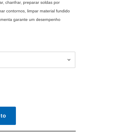
ar, chanfrar, preparar soldas por
nar contornos, limpar material fundido
erramenta garante um desempenho
to