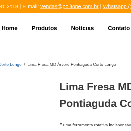
31-2118
‬ | E-mail:
vendas@politone.com.br
|
Whatsapp (
Home
Produtos
Notícias
Contato
 Corte Longo
\
Lima Fresa MD Árvore Pontiaguda Corte Longo
Lima Fresa M
Pontiaguda C
É uma ferramenta rotativa indispensáv