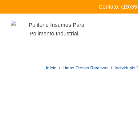
Contato:
(19)35
Pular
para
o
conteúdo
Início
\
Limas Fresas Rotativas
\
Individuais