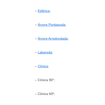
–
Esférica;
–
Árvore Pontiaguda;
–
Árvore Arredondada;
–
Labareda;
–
Cônica;
– Cônica 90°;
– Cônica 60º;