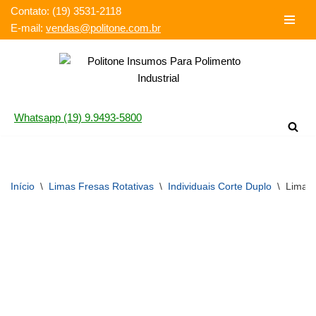
Contato: (19) 3531-2118‬
E-mail:
vendas@politone.com.br
Pular
para
o
conteúdo
Whatsapp (19) 9.9493-5800
Início
\
Limas Fresas Rotativas
\
Individuais Corte Duplo
\
Lima F