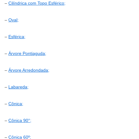
–
Cilíndrica com Topo Esférico;
–
Oval;
–
Esférica;
–
Árvore Pontiaguda;
–
Árvore Arredondada;
–
Labareda;
–
Cônica;
–
Cônica 90°;
–
Cônica 60º;