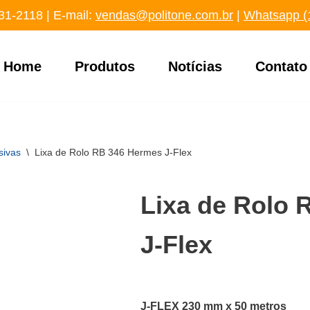
31-2118
‬ | E-mail:
vendas@politone.com.br
|
Whatsapp (
Home
Produtos
Notícias
Contato
sivas
\
Lixa de Rolo RB 346 Hermes J-Flex
Lixa de Rolo 
J-Flex
J-FLEX 230 mm x 50 metros