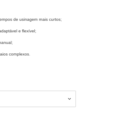
 tempos de usinagem mais curtos;
daptável e flexível;
manual;
raios complexos.