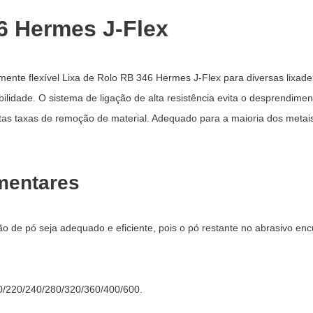
6 Hermes J-Flex
ente flexível Lixa de Rolo RB 346 Hermes J-Flex para diversas lixadei
ilidade. O sistema de ligação de alta resistência evita o desprendime
 altas taxas de remoção de material. Adequado para a maioria dos me
mentares
o de pó seja adequado e eficiente, pois o pó restante no abrasivo encur
0/220/240/280/320/360/400/600.