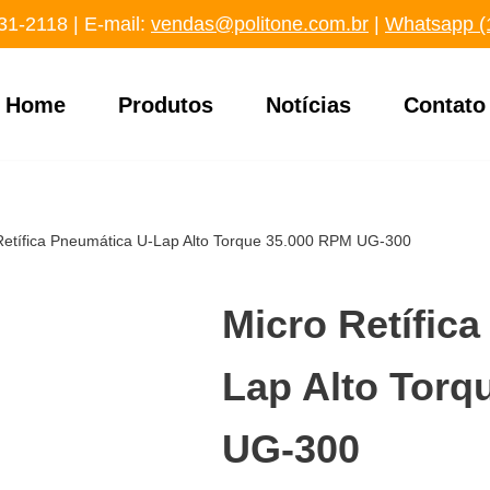
31-2118
‬ | E-mail:
vendas@politone.com.br
|
Whatsapp (
Home
Produtos
Notícias
Contato
Retífica Pneumática U-Lap Alto Torque 35.000 RPM UG-300
Micro Retífic
Lap Alto Torq
UG-300