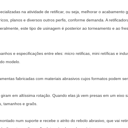
alizadas na atividade de retificar, ou seja, melhorar o acabamento ge
ricos, planos e diversos outros perfis, conforme demanda. A retificado
 Geralmente, este tipo de usinagem é posterior ao torneamento e ao 
os e especificações entre eles: micro retificas, mini retíficas e indu
 do modelo.
amentas fabricadas com materiais abrasivos cujos formatos podem ser ci
 e giram em altíssima rotação. Quando elas já vem presas em um eix
s, tamanhos e graõs.
montado num suporte e recebe o atrito do rebolo abrasivo, que vai ret