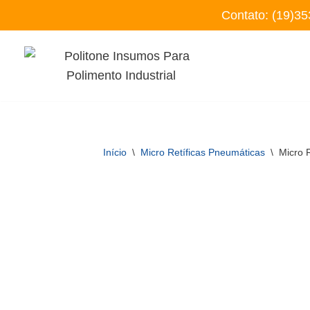
Contato:
(19)35
Pular
para
o
conteúdo
Início
\
Micro Retíficas Pneumáticas
\
Micro 