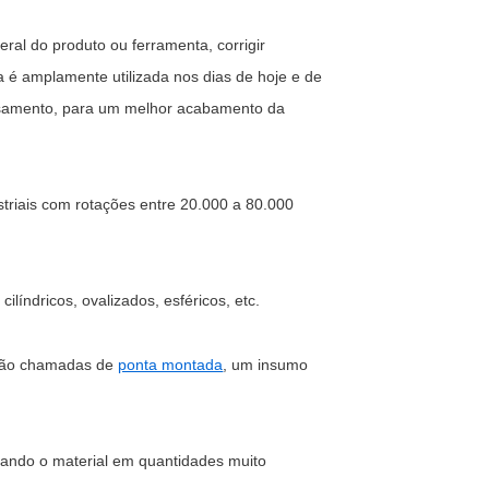
ral do produto ou ferramenta, corrigir
ra é amplamente utilizada nos dias de hoje e de
fresamento, para um melhor acabamento da
striais com rotações entre 20.000 a 80.000
líndricos, ovalizados, esféricos, etc.
o são chamadas de
ponta montada
, um insumo
irando o material em quantidades muito