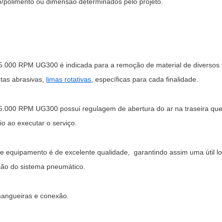
/polimento ou dimensão determinados pelo projeto.
35.000 RPM UG300 é indicada para a remoção de material de diversos 
ntas abrasivas,
limas rotativas
, específicas para cada finalidade.
5.000 RPM UG300 possui regulagem de abertura do ar na traseira que a
o ao executar o serviço.
e equipamento é de excelente qualidade, garantindo assim uma útil 
ação do sistema pneumático.
mangueiras e conexão.