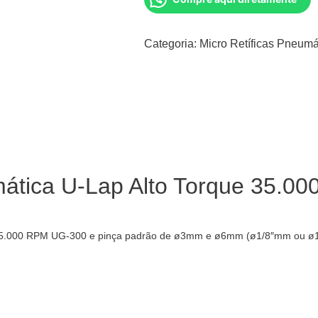
Categoria:
Micro Retíficas Pneumá
mática U-Lap Alto Torque 35.
 35.000 RPM UG-300 e pinça padrão de ø3mm e ø6mm (ø1/8″mm ou ø1/