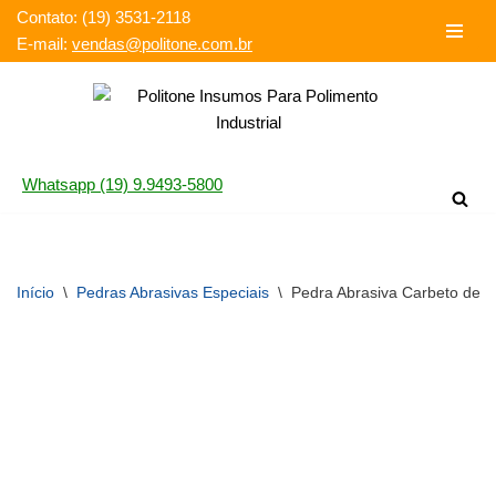
Contato: (19) 3531-2118‬
E-mail:
vendas@politone.com.br
Pular
para
o
conteúdo
Whatsapp (19) 9.9493-5800
Início
\
Pedras Abrasivas Especiais
\
Pedra Abrasiva Carbeto de Si