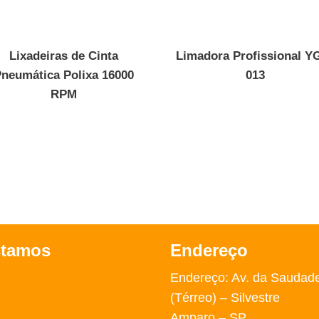
Lixadeiras de Cinta
Limadora Profissional Y
neumática Polixa 16000
013
RPM
stamos
Endereço
Endereço: Av. da Saudad
(Térreo) – Silvestre
Amparo – SP