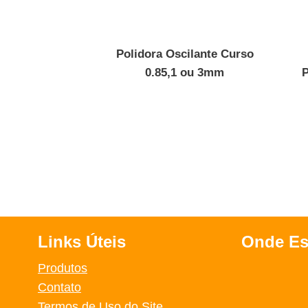
Polidora Oscilante Curso
0.85,1 ou 3mm
P
Links Úteis
Onde E
Produtos
Contato
Termos de Uso do Site