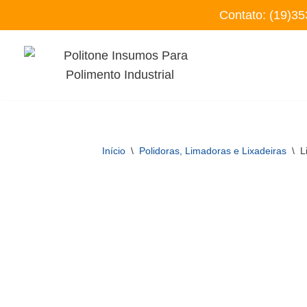
Contato:
(19)35
Pular
para
o
conteúdo
Início
\
Polidoras, Limadoras e Lixadeiras
\
L