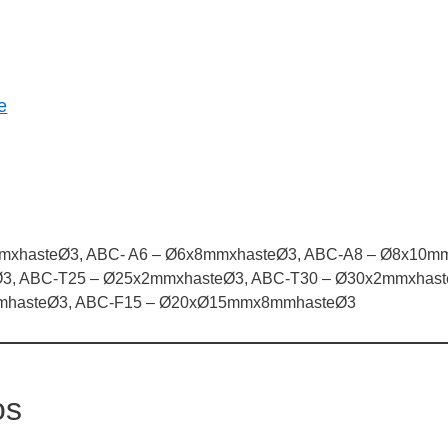
xhasteØ3, ABC- A6 – Ø6x8mmxhasteØ3, ABC-A8 – Ø8x10mm
3, ABC-T25 – Ø25x2mmxhasteØ3, ABC-T30 – Ø30x2mmxhast
hasteØ3, ABC-F15 – Ø20xØ15mmx8mmhasteØ3
os