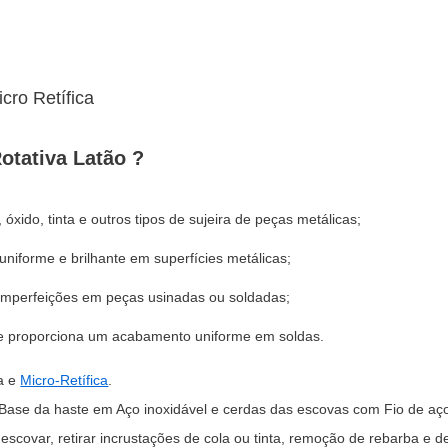
otativa Latão ?
xido, tinta e outros tipos de sujeira de peças metálicas;
iforme e brilhante em superfícies metálicas;
imperfeições em peças usinadas ou soldadas;
e proporciona um acabamento uniforme em soldas.
a e
Micro-Retífica
.
Base da haste em Aço inoxidável e cerdas das escovas com Fio de aço
r, escovar, retirar incrustações de cola ou tinta, remoção de rebarba e 