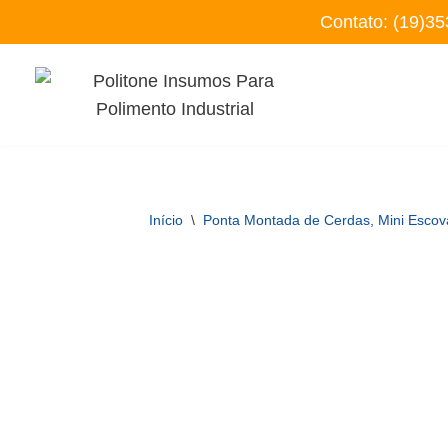
Contato:
(19)35
Pular
para
o
conteúdo
Início
\
Ponta Montada de Cerdas, Mini Escova