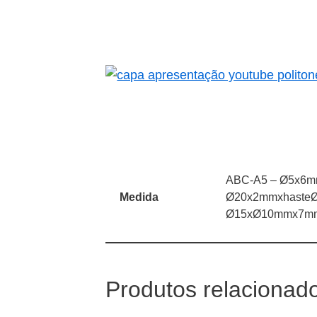
ABC-A5 – Ø5x6mm
Medida
Ø20x2mmxhasteØ
Ø15xØ10mmx7mm
Produtos relacionad