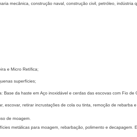
ria mecânica, construção naval, construção civil, petróleo, indústria
ra e Micro Retífica;
uenas superfícies;
a: Base da haste em Aço inoxidável e cerdas das escovas com Fio de 
par, escovar, retirar incrustações de cola ou tinta, remoção de rebarba 
 uso de moagem.
ícies metálicas para moagem, rebarbação, polimento e decapagem. Es