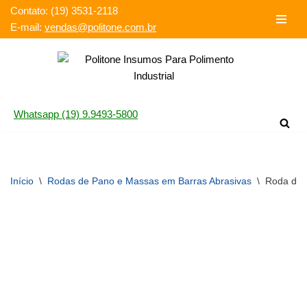
Contato: (19) 3531-2118‬
E-mail:
vendas@politone.com.br
Pular
para
o
conteúdo
Whatsapp (19) 9.9493-5800
Início
\
Rodas de Pano e Massas em Barras Abrasivas
\
Roda de 