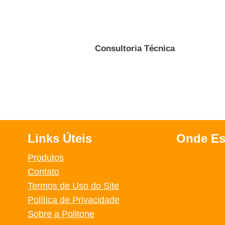
Consultoria Técnica
Links Úteis
Onde E
Produtos
Contato
Termos de Uso do Site
Política de Privacidade
Sobre a Politone