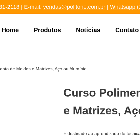
31-2118
‬ | E-mail:
vendas@politone.com.br
|
Whatsapp (
Home
Produtos
Notícias
Contato
ento de Moldes e Matrizes, Aço ou Alumínio.
Curso Polime
e Matrizes, Aç
É destinado ao aprendizado de técnica