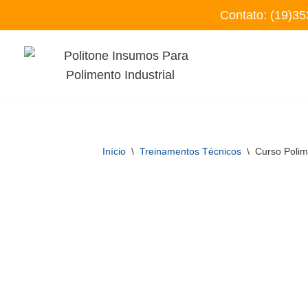
Contato:
(19)35
Pular
para
o
conteúdo
Início
\
Treinamentos Técnicos
\
Curso Polim