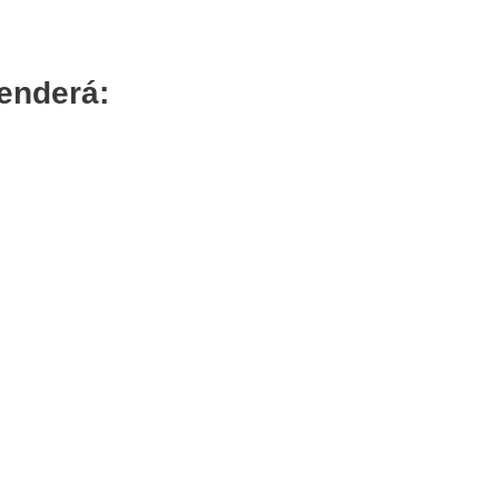
enderá:
o