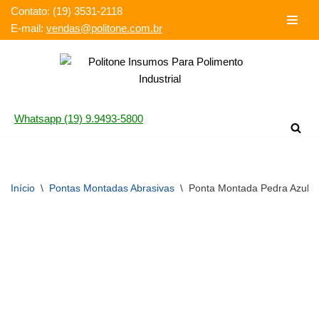
Contato: (19) 3531-2118‬
E-mail:
vendas@politone.com.br
Pular
para
o
conteúdo
Whatsapp (19) 9.9493-5800
Início
\
Pontas Montadas Abrasivas
\
Ponta Montada Pedra Azul 